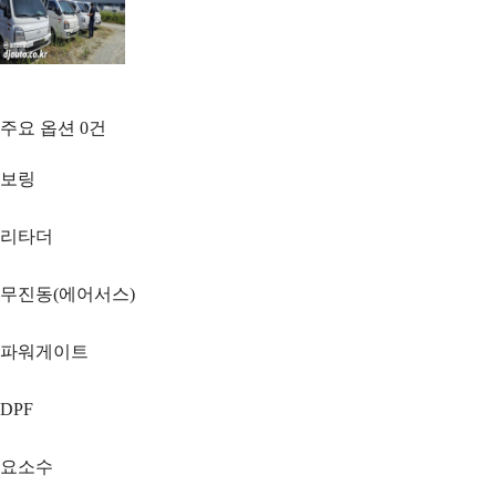
주요 옵션
0
건
보링
리타더
무진동(에어서스)
파워게이트
DPF
요소수