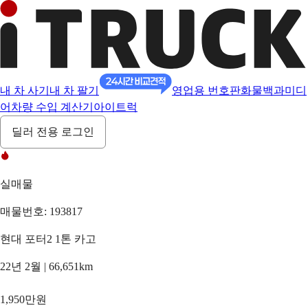
내 차 사기
내 차 팔기
영업용 번호판
화물백과
미디
어
차량 수입 계산기
아이트럭
딜러 전용 로그인
실매물
매물번호: 193817
현대 포터2 1톤 카고
22년 2월 | 66,651km
1,950만원