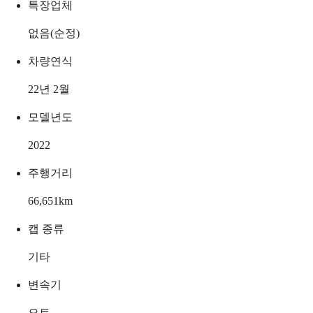
특장업체
없음(순정)
차량연식
22년 2월
모델년도
2022
주행거리
66,651
km
캡 종류
기타
변속기
오토