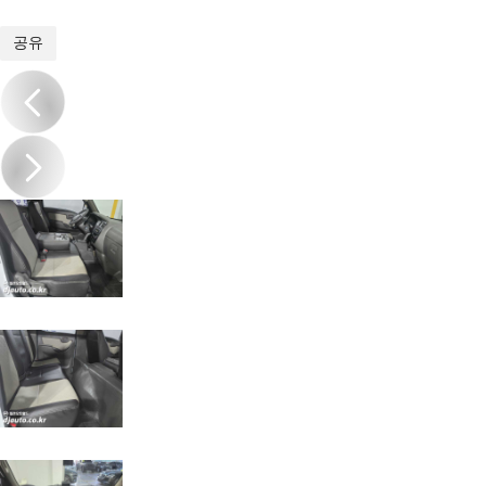
1
/
19
공유