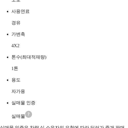
사용연료
경유
가변축
4X2
톤수(최대적재량)
1
톤
용도
자가용
실매물 인증
실매물
실매물 인증은 차량 실 소유자의 요청에 따라 딜러가 중개 판매