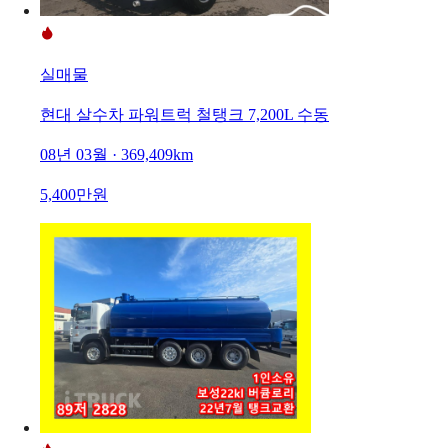
실매물
현대 살수차 파워트럭 철탱크 7,200L 수동
08년 03월 · 369,409km
5,400만원