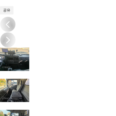
1
/
18
공유