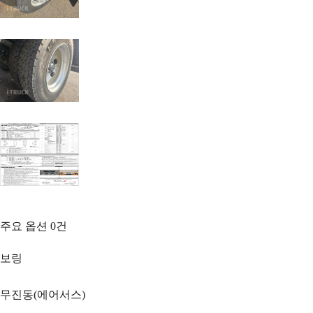
주요 옵션
0
건
보링
무진동(에어서스)