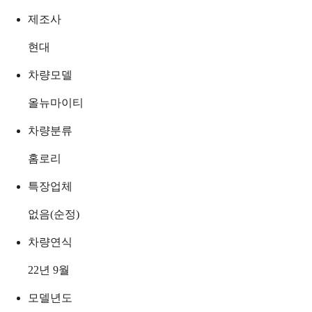
제조사
현대
차량모델
올뉴마이티
차량분류
홈로리
특장업체
없음(순정)
차량연식
22년 9월
모델년도