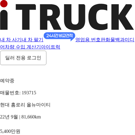
내 차 사기
내 차 팔기
영업용 번호판
화물백과
미디
어
차량 수입 계산기
아이트럭
딜러 전용 로그인
예약중
매물번호: 193715
현대 홈로리 올뉴마이티
22년 9월 | 81,660km
5,400만원