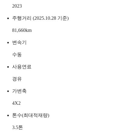
2023
주행거리 (2025.10.28 기준)
81,660
km
변속기
수동
사용연료
경유
가변축
4X2
톤수(최대적재량)
3.5
톤