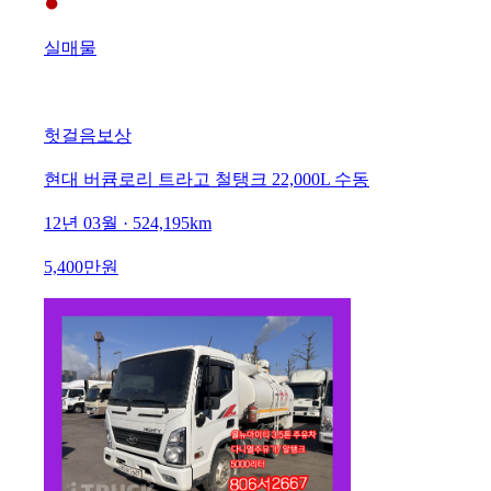
실매물
헛걸음보상
현대 버큠로리 트라고 철탱크 22,000L 수동
12년 03월 · 524,195km
5,400만원