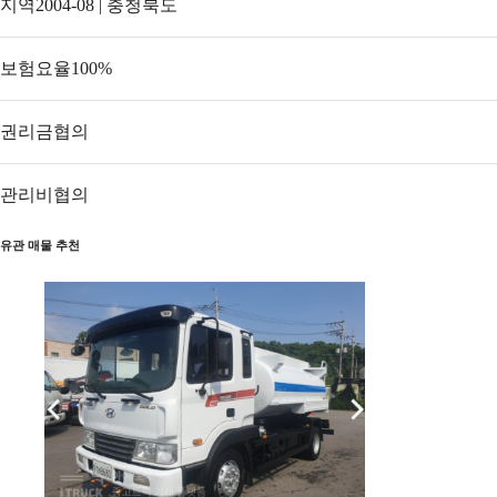
지역
2004-08 | 충청북도
보험요율
100
%
권리금
협의
관리비
협의
유관 매물 추천