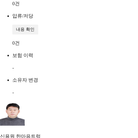
0
건
압류/저당
내용 확인
0
건
보험 이력
-
소유자 변경
-
신용원
한마음트럭