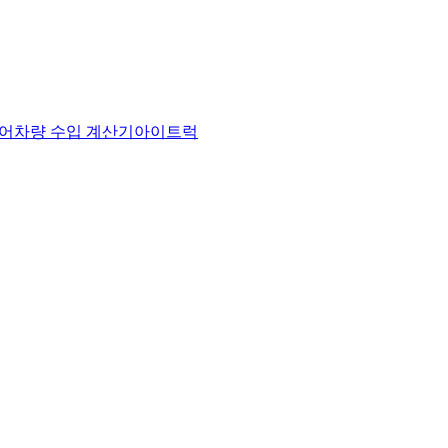
어
차량 수입 계산기
아이트럭