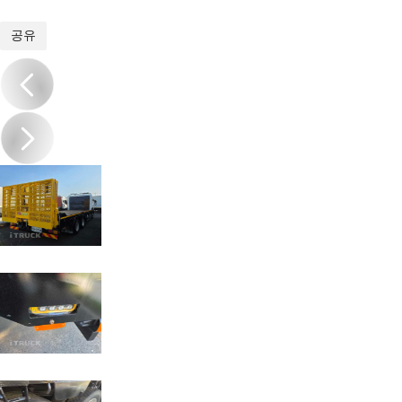
1
/
10
공유