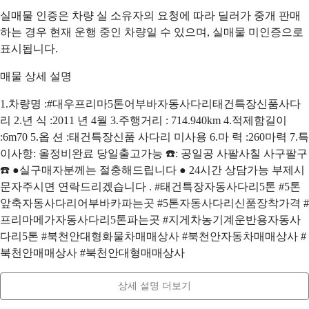
실매물 인증은 차량 실 소유자의 요청에 따라 딜러가 중개 판매
하는 경우 현재 운행 중인 차량일 수 있으며, 실매물 미인증으로
표시됩니다.
매물 상세 설명
1.차량명 :#대우프리마5톤어부바자동사다리태건특장신품사다
리 2.년 식 :2011 년 4월 3.주행거리 : 714.940km 4.적제함길이
:6m70 5.옵 션 :태건특장신품 사다리 미사용 6.마 력 :260마력 7.특
이사항: 올정비완료 당일출고가능 ☎️: 공일공 사팔사칠 사구팔구
☎️ ●실구매자분께는 절충해드립니다 ● 24시간 상담가능 부제시
문자주시면 연락드리겠습니다 . #태건특장자동사다리5톤 #5톤
앞축자동사다리어부바카파는곳 #5톤자동사다리신품장착가격 #
프리마메가자동사다리5톤파는곳 #지게차농기계운반용자동사
다리5톤 #북천안대형화물차매매상사 #북천안자동차매매상사 #
북천안매매상사 #북천안대형매매상사
상세 설명 더보기