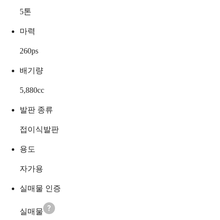
5
톤
마력
260
ps
배기량
5,880
cc
발판 종류
접이식발판
용도
자가용
실매물 인증
실매물