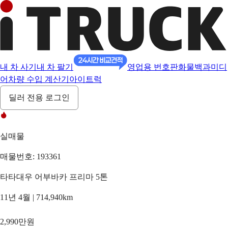
내 차 사기
내 차 팔기
영업용 번호판
화물백과
미디
어
차량 수입 계산기
아이트럭
딜러 전용 로그인
실매물
매물번호: 193361
타타대우 어부바카 프리마 5톤
11년 4월 | 714,940km
2,990만원