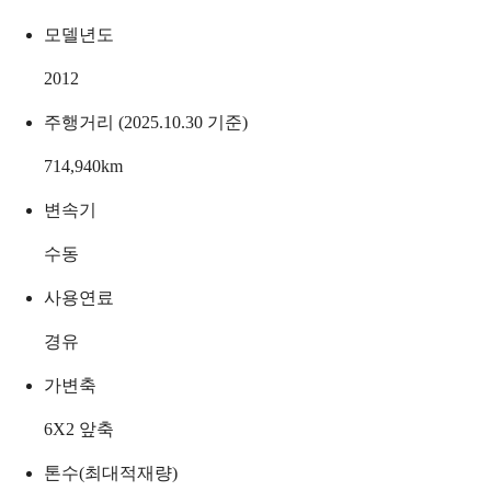
모델년도
2012
주행거리 (2025.10.30 기준)
714,940
km
변속기
수동
사용연료
경유
가변축
6X2 앞축
톤수(최대적재량)