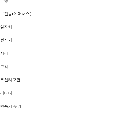
보링
무진동(에어서스)
앞자키
뒷자키
저각
고각
무선리모컨
리타더
변속기 수리