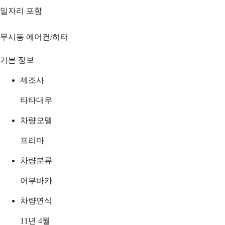
일자리 포함
무시동 에어컨/히터
기본 정보
제조사
타타대우
차량모델
프리마
차량분류
어부바카
차량연식
11년 4월