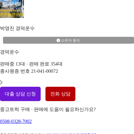
박영진
경덕운수
소유자 동의
경덕운수
판매중
13
대 · 판매 완료
354
대
종사원증 번호
21-041-00072
대출 상담 신청
전화 상담
중고트럭 구매 · 판매에 도움이 필요하신가요?
0508-0328-7002