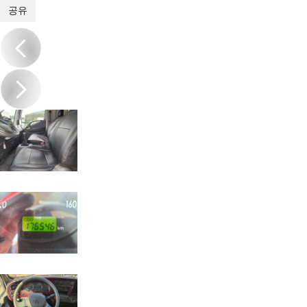
1
/
16
공유