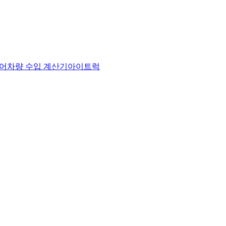
어
차량 수입 계산기
아이트럭