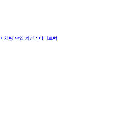
어
차량 수입 계산기
아이트럭