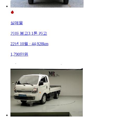
실매물
기아 봉고3 1톤 카고
22년 10월 · 44,928km
1,790만원