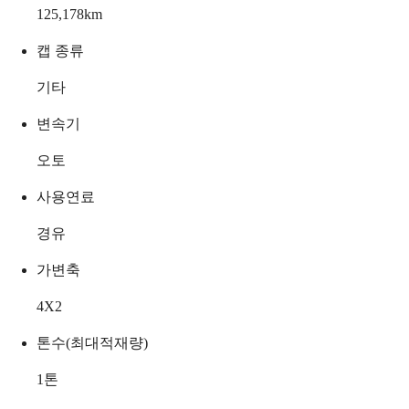
125,178
km
캡 종류
기타
변속기
오토
사용연료
경유
가변축
4X2
톤수(최대적재량)
1
톤