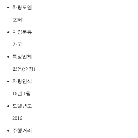
차량모델
포터2
차량분류
카고
특장업체
없음(순정)
차량연식
16년 1월
모델년도
2016
주행거리