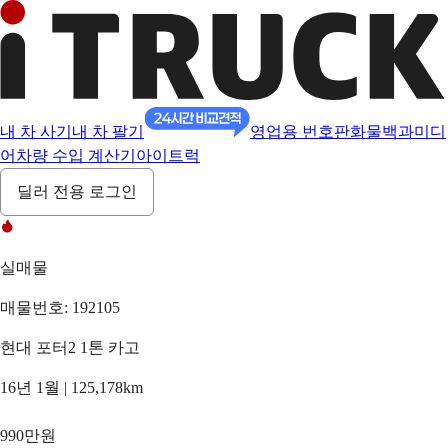
내 차 사기
내 차 팔기
영업용 번호판
화물백과
미디
어
차량 수입 계산기
아이트럭
딜러 전용 로그인
실매물
매물번호: 192105
현대 포터2 1톤 카고
16년 1월 | 125,178km
990만원