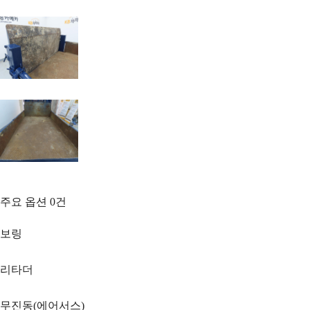
주요 옵션
0
건
보링
리타더
무진동(에어서스)