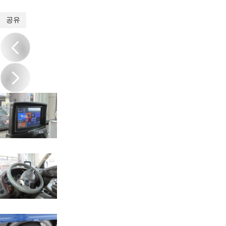
1
/
16
공유