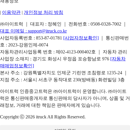
채용정보
|
이용약관
|
개인정보 처리 방침
㈜아이트럭 ｜ 대표자 : 정혜인 ｜ 전화번호 :
0508-0328-7002
｜
대표 이메일 :
support@itruck.co.kr
사업자등록번호 : 853-87-01781
[사업자정보확인]
｜ 통신판매번
호 : 2023-강원인제-0074
자동차관리사업등록 번호 : 제02-4123-000402호 ｜ 자동차 관리
사업장 소재지 : 경기도 화성시 우정읍 포승항남로 976
[자동차
매매업정보확인]
본사 주소 : 강원특별자치도 인제군 기린면 조침령로 1235-24 ｜
지점 주소 : 서울시 서초구 동작대로 230(방배동) 화련빌딩 3층
아이트럭 인증중고트럭은 ㈜아이트럭이 운영합니다. ㈜아이트
럭은 통신판매중개자로 통신판매의 당사자가 아니며, 상품 및 거
래정보, 거래에 대한 책임은 판매자에게 있습니다.
Copyright ⓒ 2026 itruck All Rights Reserved.