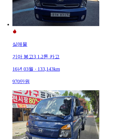
실매물
기아 봉고3 1.2톤 카고
16년 03월 · 133,143km
970만원