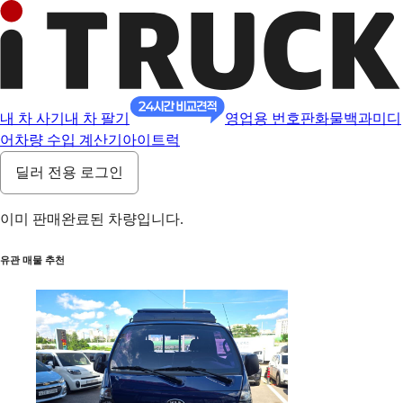
내 차 사기
내 차 팔기
영업용 번호판
화물백과
미디
어
차량 수입 계산기
아이트럭
딜러 전용 로그인
이미 판매완료된 차량입니다.
유관 매물 추천