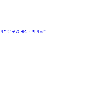
어
차량 수입 계산기
아이트럭