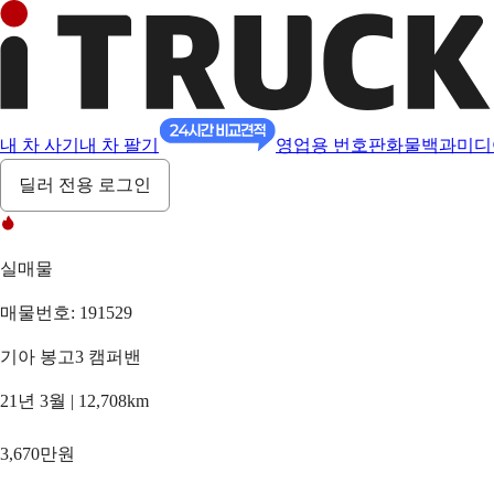
내 차 사기
내 차 팔기
영업용 번호판
화물백과
미디
딜러 전용 로그인
실매물
매물번호: 191529
기아 봉고3 캠퍼밴
21년 3월 | 12,708km
3,670만원