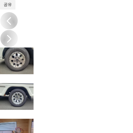
1
/
19
공유