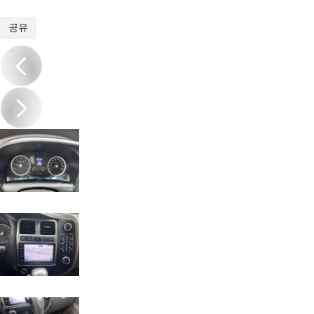
1
/
14
공유