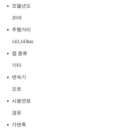
모델년도
2018
주행거리
143,143
km
캡 종류
기타
변속기
오토
사용연료
경유
가변축