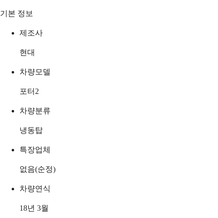
기본 정보
제조사
현대
차량모델
포터2
차량분류
냉동탑
특장업체
없음(순정)
차량연식
18년 3월