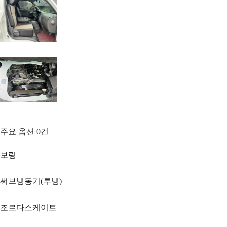
주요 옵션
0
건
보링
써브냉동기(투냉)
조르다스케이트