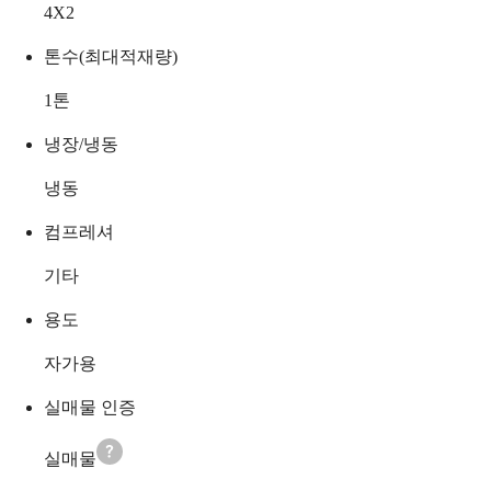
4X2
톤수(최대적재량)
1
톤
냉장/냉동
냉동
컴프레셔
기타
용도
자가용
실매물 인증
실매물