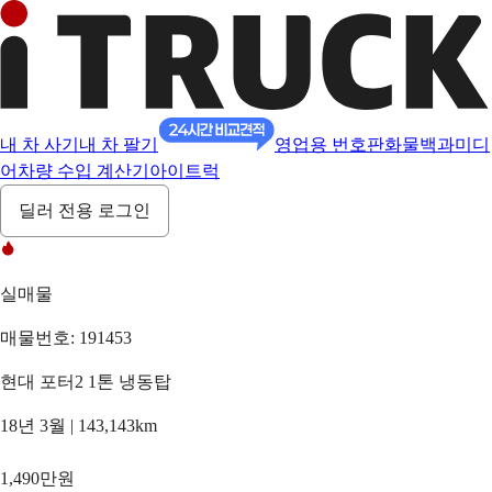
내 차 사기
내 차 팔기
영업용 번호판
화물백과
미디
어
차량 수입 계산기
아이트럭
딜러 전용 로그인
실매물
매물번호: 191453
현대 포터2 1톤 냉동탑
18년 3월 | 143,143km
1,490만원