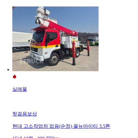
실매물
헛걸음보상
현대 고소작업차 없음(순정) 올뉴마이티 3.5톤