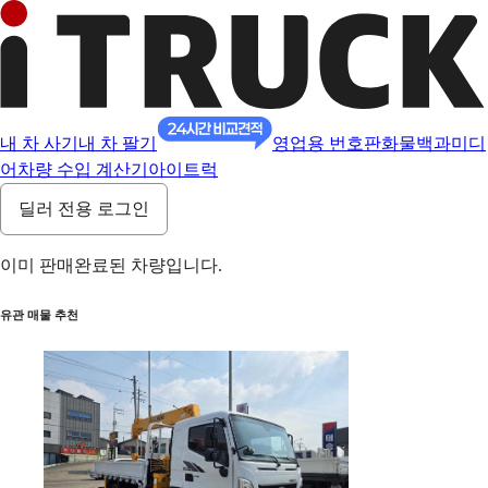
내 차 사기
내 차 팔기
영업용 번호판
화물백과
미디
어
차량 수입 계산기
아이트럭
딜러 전용 로그인
이미 판매완료된 차량입니다.
유관 매물 추천