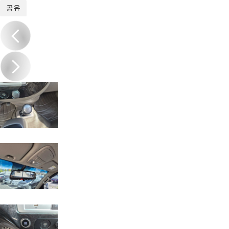
1
/
20
공유