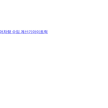
어
차량 수입 계산기
아이트럭