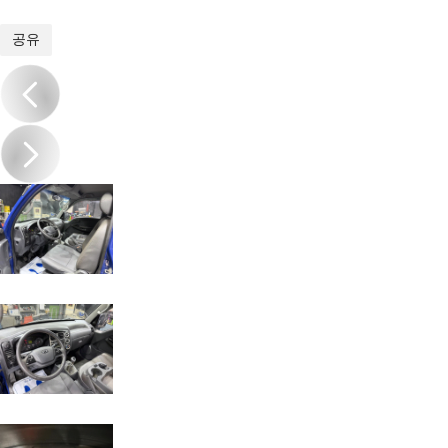
1
/
15
공유