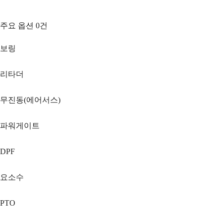
주요 옵션
0
건
보링
리타더
무진동(에어서스)
파워게이트
DPF
요소수
PTO