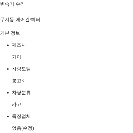
변속기 수리
무시동 에어컨/히터
기본 정보
제조사
기아
차량모델
봉고3
차량분류
카고
특장업체
없음(순정)