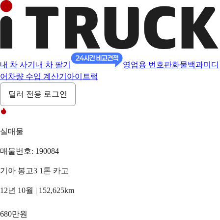
내 차 사기
내 차 팔기
영업용 번호판
화물백과
미디
어
차량 수입 계산기
아이트럭
딜러 전용 로그인
실매물
매물번호: 190084
기아 봉고3 1톤 카고
12년 10월 | 152,625km
680만원