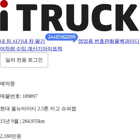
내 차 사기
내 차 팔기
영업용 번호판
화물백과
미디
어
차량 수입 계산기
아이트럭
딜러 전용 로그인
예약중
매물번호: 189897
현대 올뉴마이티 2.5톤 카고 슈퍼캡
15년 9월 | 284,955km
2,180만원