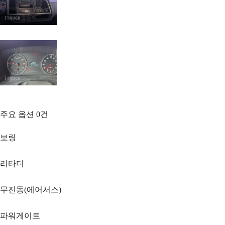
주요 옵션
0
건
보링
리타더
무진동(에어서스)
파워게이트