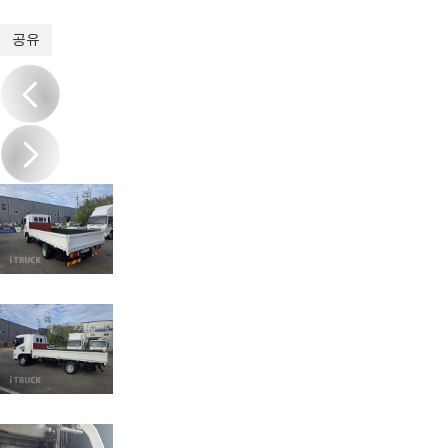
1
/
12
공유