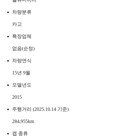
차량분류
카고
특장업체
없음(순정)
차량연식
15년 9월
모델년도
2015
주행거리 (2025.10.14 기준)
284,955
km
캡 종류