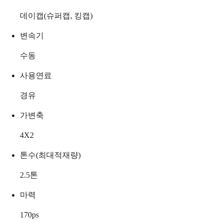
데이캡(슈퍼캡, 킹캡)
변속기
수동
사용연료
경유
가변축
4X2
톤수(최대적재량)
2.5
톤
마력
170
ps