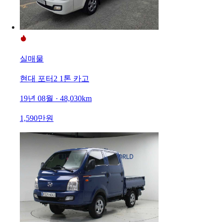
실매물
현대 포터2 1톤 카고
19년 08월 · 48,030km
1,590만원