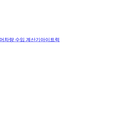
어
차량 수입 계산기
아이트럭