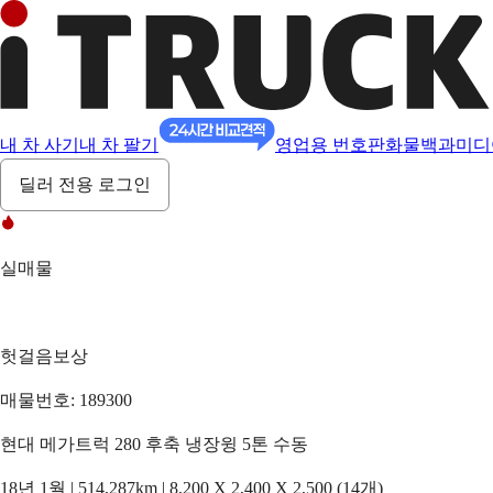
내 차 사기
내 차 팔기
영업용 번호판
화물백과
미디
딜러 전용 로그인
실매물
헛걸음보상
매물번호: 189300
현대 메가트럭 280 후축 냉장윙 5톤 수동
18년 1월 | 514,287km | 8,200 X 2,400 X 2,500 (14개)