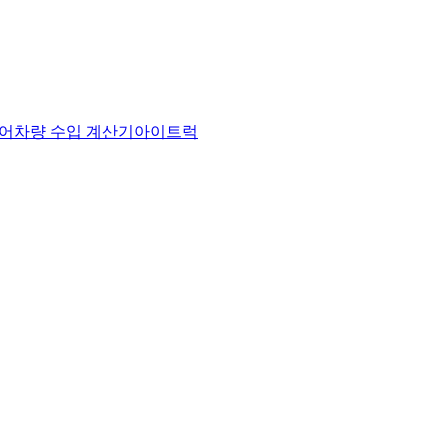
어
차량 수입 계산기
아이트럭