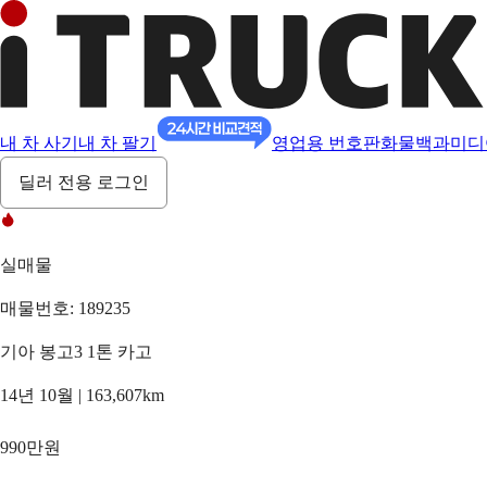
내 차 사기
내 차 팔기
영업용 번호판
화물백과
미디
딜러 전용 로그인
실매물
매물번호: 189235
기아 봉고3 1톤 카고
14년 10월 | 163,607km
990만원