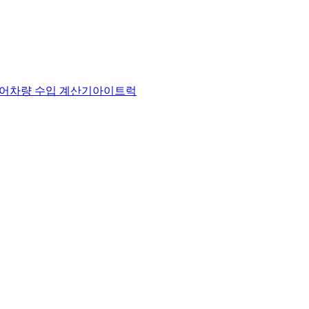
어
차량 수입 계산기
아이트럭