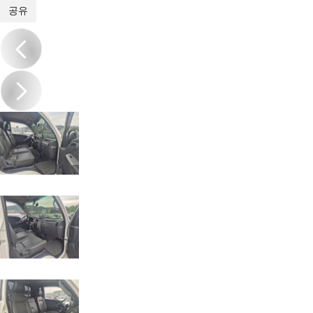
1
/
20
공유