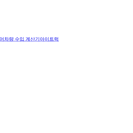
어
차량 수입 계산기
아이트럭