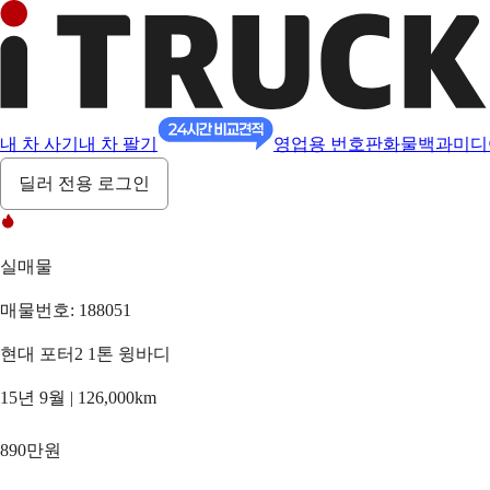
내 차 사기
내 차 팔기
영업용 번호판
화물백과
미디
딜러 전용 로그인
실매물
매물번호: 188051
현대 포터2 1톤 윙바디
15년 9월 | 126,000km
890만원