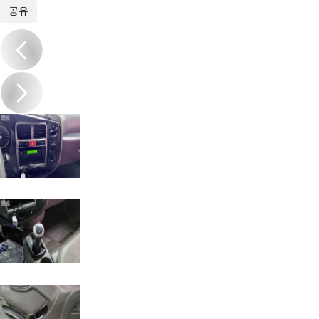
1
/
13
공유