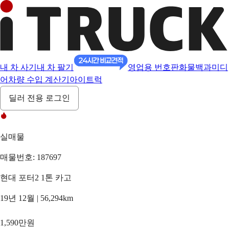
내 차 사기
내 차 팔기
영업용 번호판
화물백과
미디
어
차량 수입 계산기
아이트럭
딜러 전용 로그인
실매물
매물번호: 187697
현대 포터2 1톤 카고
19년 12월 | 56,294km
1,590만원