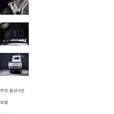
주요 옵션
0
건
보링