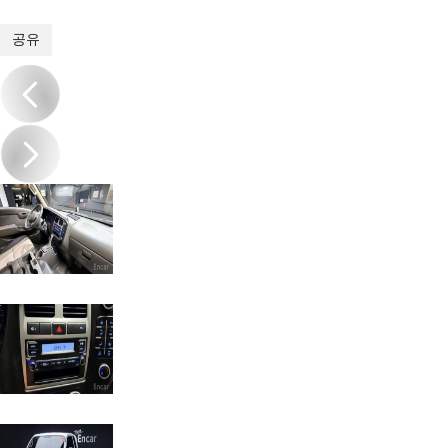
1
/
20
공유