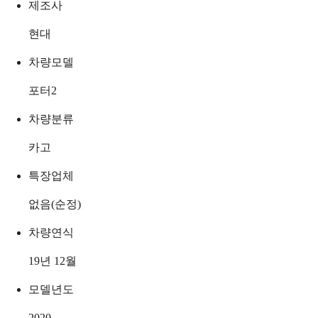
제조사
현대
차량모델
포터2
차량분류
카고
특장업체
없음(순정)
차량연식
19년 12월
모델년도
2020