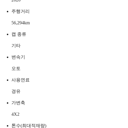
주행거리
56,294
km
캡 종류
기타
변속기
오토
사용연료
경유
가변축
4X2
톤수(최대적재량)