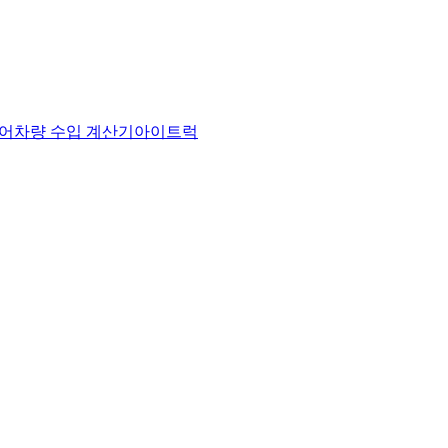
어
차량 수입 계산기
아이트럭