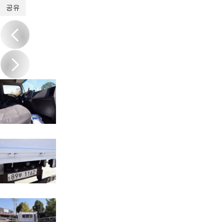
1
/
19
공유