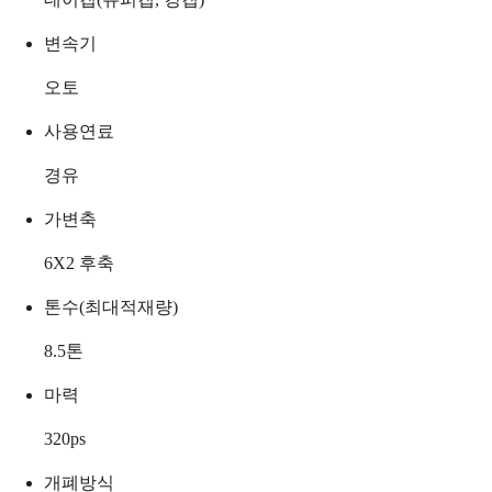
변속기
오토
사용연료
경유
가변축
6X2 후축
톤수(최대적재량)
8.5
톤
마력
320
ps
개폐방식