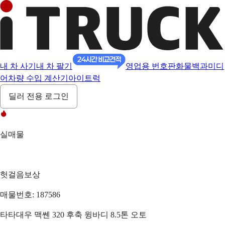
내 차 사기
내 차 팔기
영업용 번호판
화물백과
미디
어
차량 수입 계산기
아이트럭
딜러 전용 로그인
실매물
헛걸음보상
매물번호: 187586
타타대우 맥쎈 320 후축 윙바디 8.5톤 오토