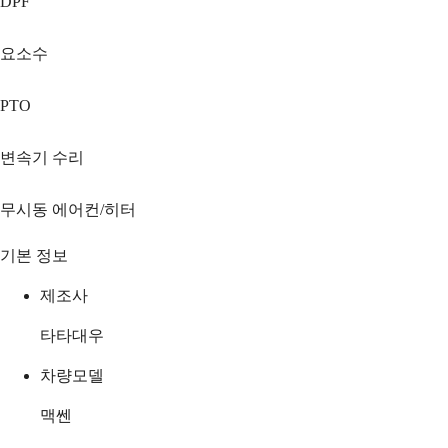
DPF
요소수
PTO
변속기 수리
무시동 에어컨/히터
기본 정보
제조사
타타대우
차량모델
맥쎈