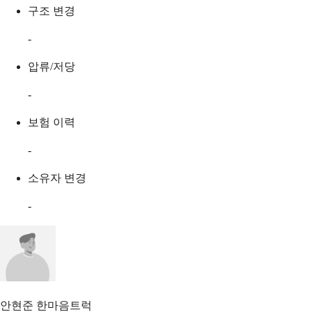
구조 변경
-
압류/저당
-
보험 이력
-
소유자 변경
-
안현준
한마음트럭