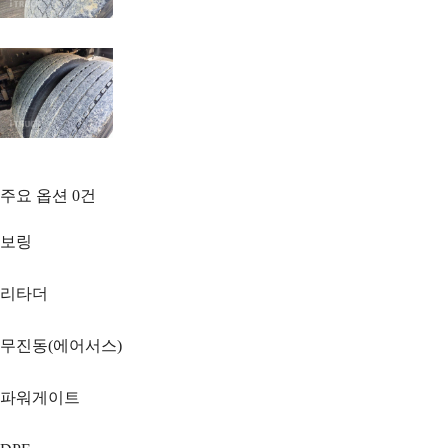
주요 옵션
0
건
보링
리타더
무진동(에어서스)
파워게이트