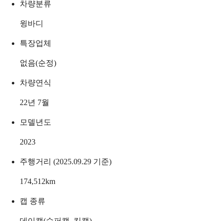
차량분류
윙바디
특장업체
없음(순정)
차량연식
22년 7월
모델년도
2023
주행거리 (2025.09.29 기준)
174,512
km
캡 종류
데이캡(슈퍼캡, 킹캡)