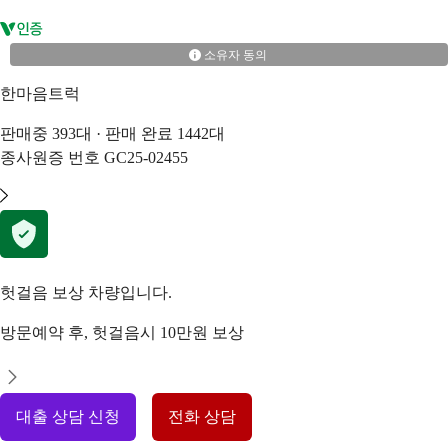
소유자 동의
한마음트럭
판매중
393
대 · 판매 완료
1442
대
종사원증 번호
GC25-02455
헛걸음 보상 차량입니다.
방문예약 후, 헛걸음시 10만원 보상
대출 상담 신청
전화 상담