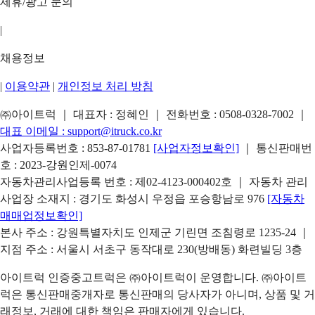
제휴/광고 문의
|
채용정보
|
이용약관
|
개인정보 처리 방침
㈜아이트럭 ｜ 대표자 : 정혜인 ｜ 전화번호 :
0508-0328-7002
｜
대표 이메일 :
support@itruck.co.kr
사업자등록번호 : 853-87-01781
[사업자정보확인]
｜ 통신판매번
호 : 2023-강원인제-0074
자동차관리사업등록 번호 : 제02-4123-000402호 ｜ 자동차 관리
사업장 소재지 : 경기도 화성시 우정읍 포승항남로 976
[자동차
매매업정보확인]
본사 주소 : 강원특별자치도 인제군 기린면 조침령로 1235-24 ｜
지점 주소 : 서울시 서초구 동작대로 230(방배동) 화련빌딩 3층
아이트럭 인증중고트럭은 ㈜아이트럭이 운영합니다. ㈜아이트
럭은 통신판매중개자로 통신판매의 당사자가 아니며, 상품 및 거
래정보, 거래에 대한 책임은 판매자에게 있습니다.