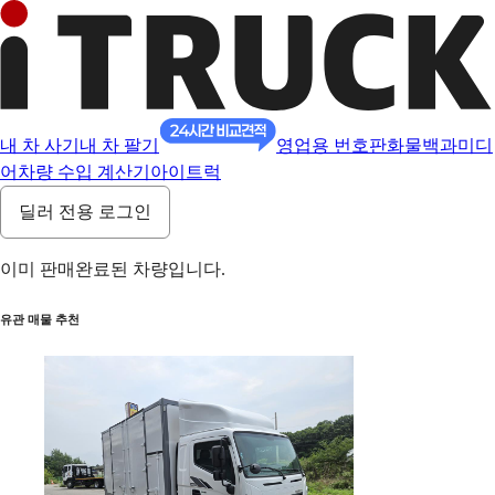
내 차 사기
내 차 팔기
영업용 번호판
화물백과
미디
어
차량 수입 계산기
아이트럭
딜러 전용 로그인
이미 판매완료된 차량입니다.
유관 매물 추천