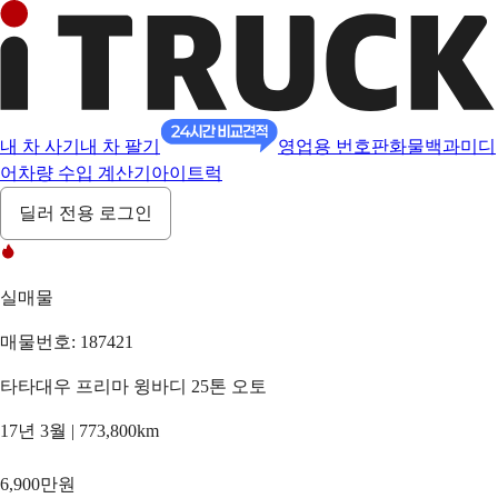
내 차 사기
내 차 팔기
영업용 번호판
화물백과
미디
어
차량 수입 계산기
아이트럭
딜러 전용 로그인
실매물
매물번호: 187421
타타대우 프리마 윙바디 25톤 오토
17년 3월 | 773,800km
6,900만원