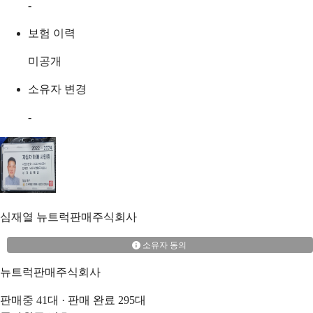
-
보험 이력
미공개
소유자 변경
-
심재열
뉴트럭판매주식회사
소유자 동의
뉴트럭판매주식회사
판매중
41
대 · 판매 완료
295
대