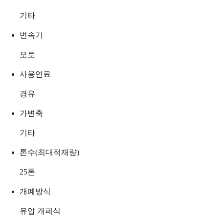
기타
변속기
오토
사용연료
경유
가변축
기타
톤수(최대적재량)
25
톤
개폐방식
유압 개폐식