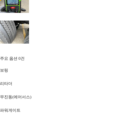
주요 옵션
0
건
보링
리타더
무진동(에어서스)
파워게이트