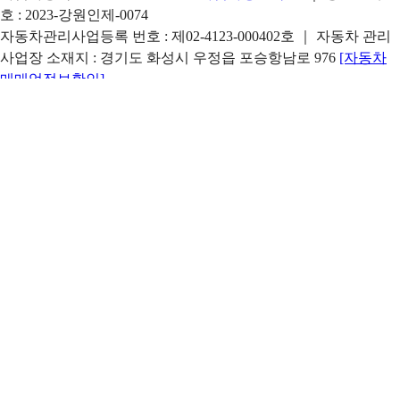
호 : 2023-강원인제-0074
자동차관리사업등록 번호 : 제02-4123-000402호 ｜ 자동차 관리
사업장 소재지 : 경기도 화성시 우정읍 포승항남로 976
[자동차
매매업정보확인]
본사 주소 : 강원특별자치도 인제군 기린면 조침령로 1235-24 ｜
지점 주소 : 서울시 서초구 동작대로 230(방배동) 화련빌딩 3층
아이트럭 인증중고트럭은 ㈜아이트럭이 운영합니다. ㈜아이트
럭은 통신판매중개자로 통신판매의 당사자가 아니며, 상품 및 거
래정보, 거래에 대한 책임은 판매자에게 있습니다.
Copyright ⓒ 2026 itruck All Rights Reserved.
이메일 문의