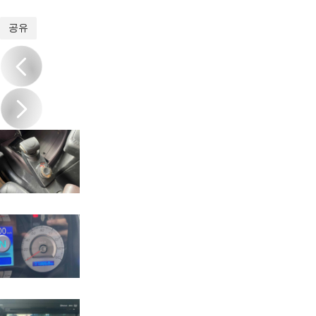
1
/
12
공유