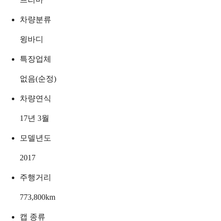
차량분류
윙바디
특장업체
없음(순정)
차량연식
17년 3월
모델년도
2017
주행거리
773,800
km
캡 종류