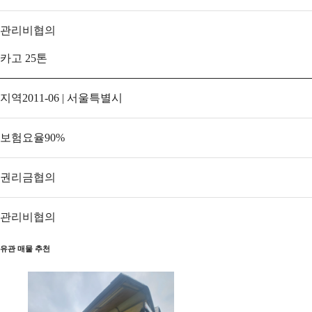
관리비
협의
카고 25톤
지역
2011-06 | 서울특별시
보험요율
90
%
권리금
협의
관리비
협의
유관 매물 추천