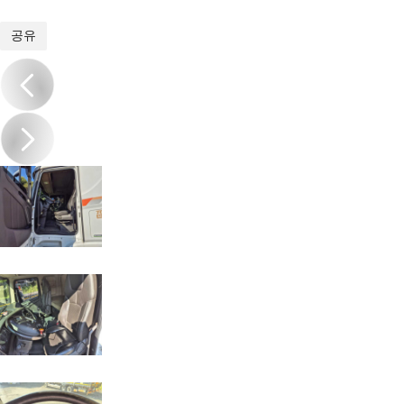
1
/
18
공유