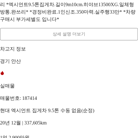
리 *엑시언트9.5톤집게차.길이9m10cm.히야브13500XG.일체형
방통.완쓰리* *경정비완료.1인신조.350마력.실주행33만* *차량
구매시 부가세별도 입니다*
상세 설명 더보기
차고지 정보
경기 안산
실매물
매물번호: 187414
현대 엑시언트 집게차 9.5톤 수동 없음(순정)
20년 12월 | 337,605km
1억 2,900만원