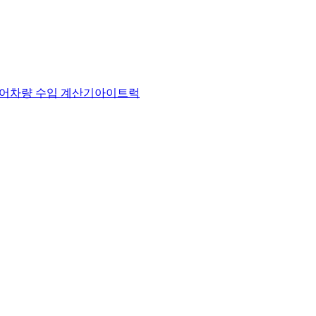
어
차량 수입 계산기
아이트럭