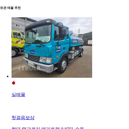
유관 매물 추천
실매물
헛걸음보상