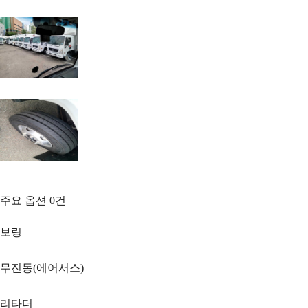
주요 옵션
0
건
보링
무진동(에어서스)
리타더