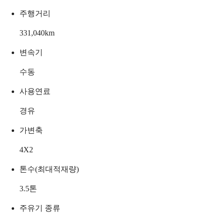
주행거리
331,040
km
변속기
수동
사용연료
경유
가변축
4X2
톤수(최대적재량)
3.5
톤
주유기 종류