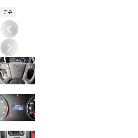
1
/
16
공유