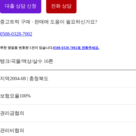
대출 상담 신청
전화 상담
중고트럭 구매 · 판매에 도움이 필요하신가요?
0508-0328-7002
추천 영업용 번호판
1
건이 있습니다.
0508-0328-7002
로 전화주세요.
탱크/곡물/액상/살수 16톤
지역
2004-08 | 충청북도
보험요율
100
%
권리금
협의
관리비
협의