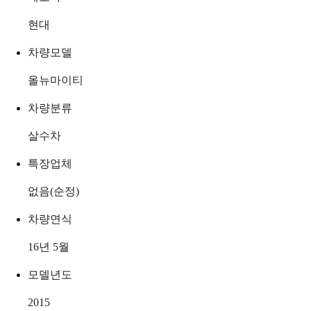
현대
차량모델
올뉴마이티
차량분류
살수차
특장업체
없음(순정)
차량연식
16년 5월
모델년도
2015