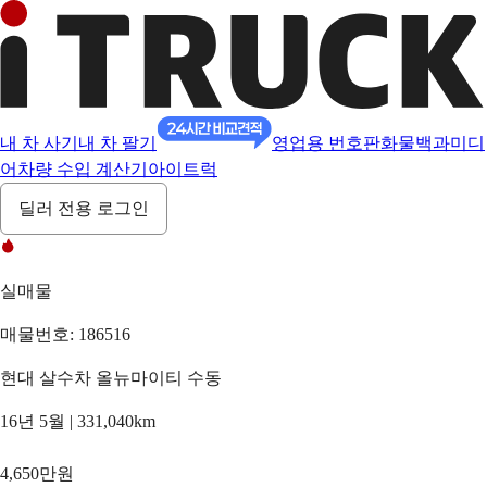
내 차 사기
내 차 팔기
영업용 번호판
화물백과
미디
어
차량 수입 계산기
아이트럭
딜러 전용 로그인
실매물
매물번호: 186516
현대 살수차 올뉴마이티 수동
16년 5월 | 331,040km
4,650만원