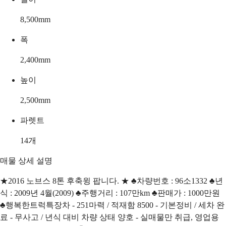
8,500
mm
폭
2,400
mm
높이
2,500
mm
파렛트
14
개
매물 상세 설명
★2016 노브스 8톤 후축윙 팝니다. ★ ♣차량번호 : 96소1332 ♣년
식 : 2009년 4월(2009) ♣주행거리 : 107만km ♣판매가 : 1000만원
♣행복한트럭특장차 - 251마력 / 적재함 8500 - 기본정비 / 세차 완
료 - 무사고 / 년식 대비 차량 상태 양호 - 실매물만 취급, 영업용