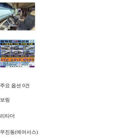
주요 옵션
0
건
보링
리타더
무진동(에어서스)