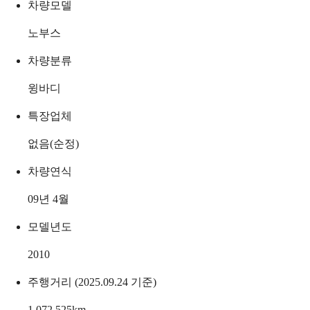
차량모델
노부스
차량분류
윙바디
특장업체
없음(순정)
차량연식
09년 4월
모델년도
2010
주행거리 (2025.09.24 기준)
1,072,525
km