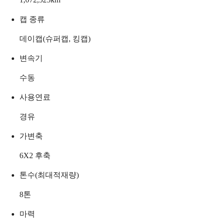
캡 종류
데이캡(슈퍼캡, 킹캡)
변속기
수동
사용연료
경유
가변축
6X2 후축
톤수(최대적재량)
8
톤
마력