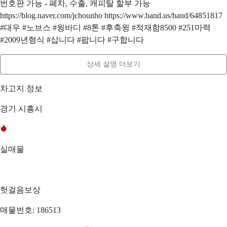
번호판 가능 - 폐차, 수출, 캐피탈 할부 가능
https://blog.naver.com/jchounho https://www.band.us/band/64851817
#대우 #노브스 #윙바디 #8톤 #후축윙 #적재함8500 #251마력
#2009년형식 #삽니다 #팝니다 #구합니다
상세 설명 더보기
차고지 정보
경기 시흥시
실매물
헛걸음보상
매물번호: 186513