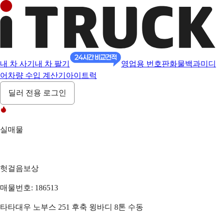
내 차 사기
내 차 팔기
영업용 번호판
화물백과
미디
어
차량 수입 계산기
아이트럭
딜러 전용 로그인
실매물
헛걸음보상
매물번호: 186513
타타대우 노부스 251 후축 윙바디 8톤 수동