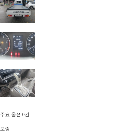
주요 옵션
0
건
보링