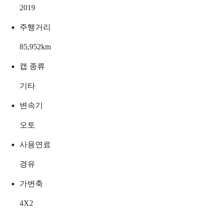
2019
주행거리
85,952
km
캡 종류
기타
변속기
오토
사용연료
경유
가변축
4X2