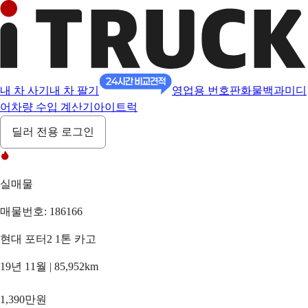
내 차 사기
내 차 팔기
영업용 번호판
화물백과
미디
어
차량 수입 계산기
아이트럭
딜러 전용 로그인
실매물
매물번호: 186166
현대 포터2 1톤 카고
19년 11월 | 85,952km
1,390만원