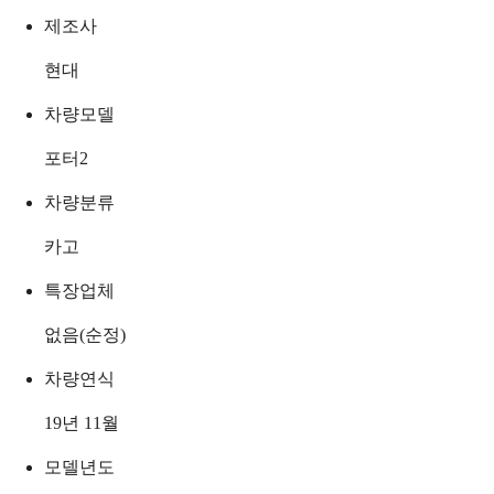
제조사
현대
차량모델
포터2
차량분류
카고
특장업체
없음(순정)
차량연식
19년 11월
모델년도