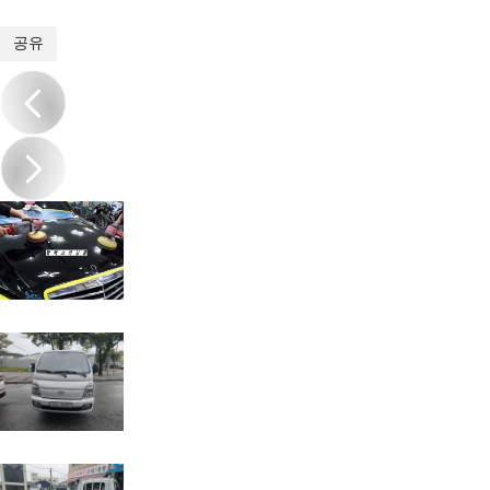
1
/
7
공유