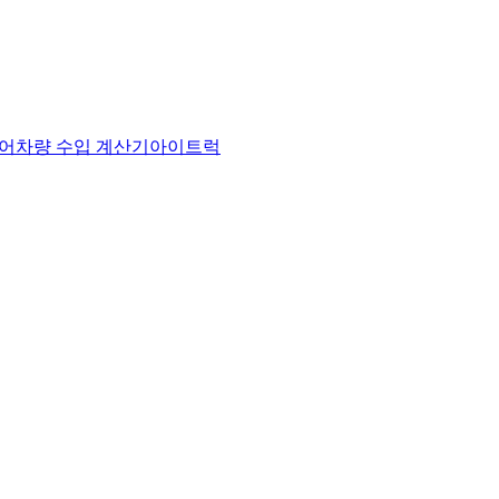
어
차량 수입 계산기
아이트럭