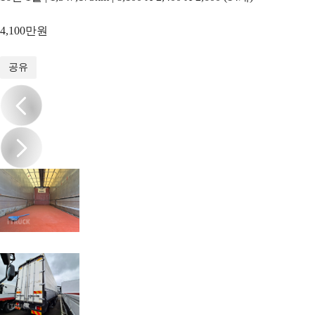
4,100만원
1
/
9
공유