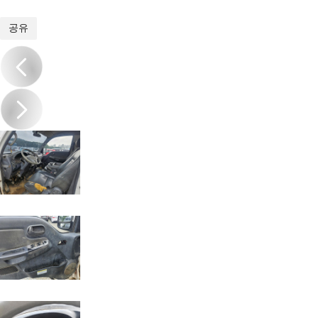
1
/
16
공유