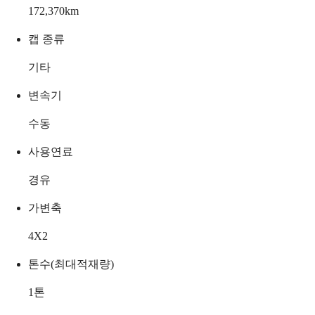
172,370
km
캡 종류
기타
변속기
수동
사용연료
경유
가변축
4X2
톤수(최대적재량)
1
톤