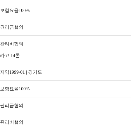
보험요율
100
%
권리금
협의
관리비
협의
카고 14톤
지역
1999-01 | 경기도
보험요율
100
%
권리금
협의
관리비
협의