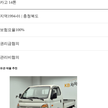
카고 14톤
지역
1994-01 | 충청북도
보험요율
100
%
권리금
협의
관리비
협의
유관 매물 추천