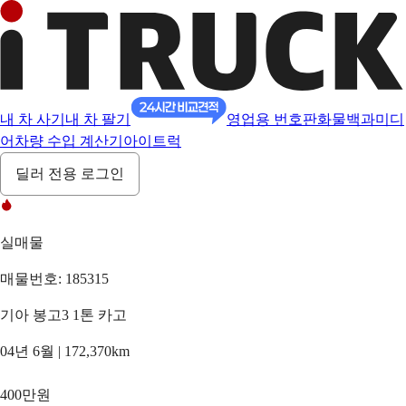
내 차 사기
내 차 팔기
영업용 번호판
화물백과
미디
어
차량 수입 계산기
아이트럭
딜러 전용 로그인
실매물
매물번호: 185315
기아 봉고3 1톤 카고
04년 6월 | 172,370km
400만원