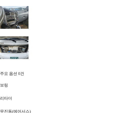
주요 옵션
0
건
보링
리타더
무진동(에어서스)