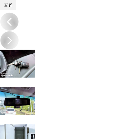
1
/
20
공유