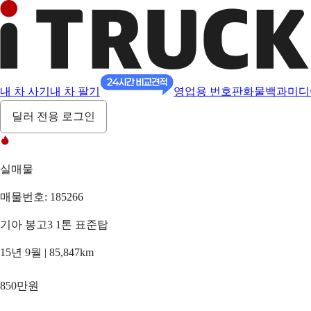
내 차 사기
내 차 팔기
영업용 번호판
화물백과
미디
딜러 전용 로그인
실매물
매물번호: 185266
기아 봉고3 1톤 표준탑
15년 9월 | 85,847km
850만원