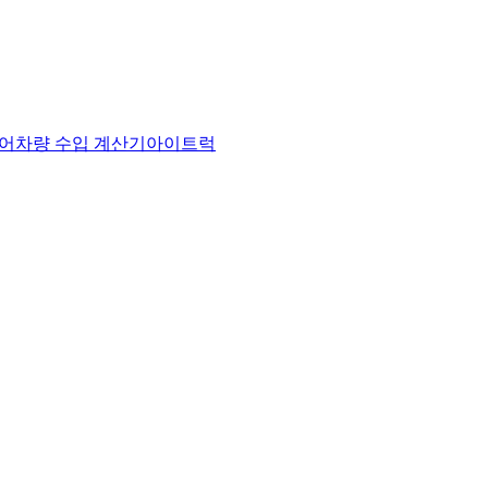
어
차량 수입 계산기
아이트럭