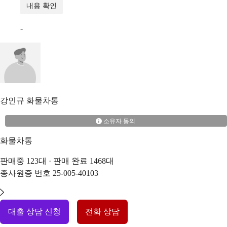
내용 확인
-
강인규
화물차통
소유자 동의
화물차통
판매중
123
대 · 판매 완료
1468
대
종사원증 번호
25-005-40103
대출 상담 신청
전화 상담