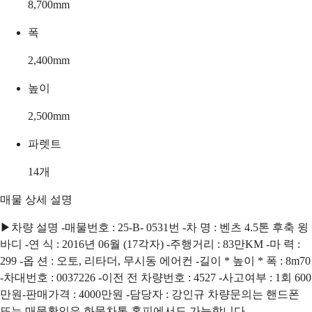
8,700
mm
폭
2,400
mm
높이
2,500
mm
파렛트
14
개
매물 상세 설명
▶차량 설명 -매물번호 : 25-B- 0531번 -차 명 : 벤츠 4.5톤 후축 윙
바디 -연 식 : 2016년 06월 (17각자) -주행거리 : 83만KM -마 력 :
299 -옵 션 : 오토, 리타더, 무시동 에어컨 -길이 * 높이 * 폭 : 8m70
-차대번호 : 0037226 -이전 전 차량번호 : 4527 -사고여부 : 1회 600
만원 ​ -판매가격 : 4000만원 -담당자 : 강인규 차량문의는 핸드폰
또는 매물확인은 화물차통 홈피에서도 가능합니다.