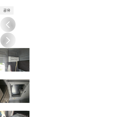
1
/
17
공유