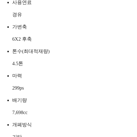
사용연료
경유
가변축
6X2 후축
톤수(최대적재량)
4.5
톤
마력
299
ps
배기량
7,698
cc
개폐방식
기타