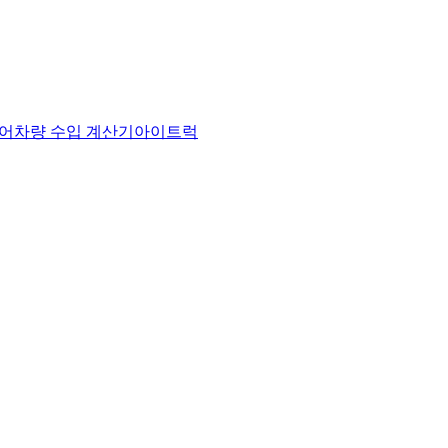
어
차량 수입 계산기
아이트럭