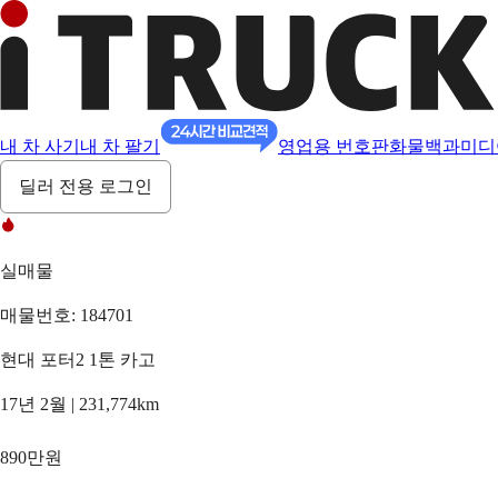
내 차 사기
내 차 팔기
영업용 번호판
화물백과
미디
딜러 전용 로그인
실매물
매물번호: 184701
현대 포터2 1톤 카고
17년 2월 | 231,774km
890만원