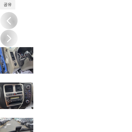
1
/
17
공유