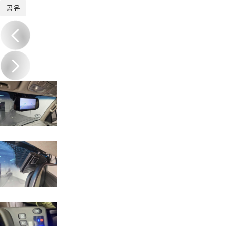
1
/
20
공유