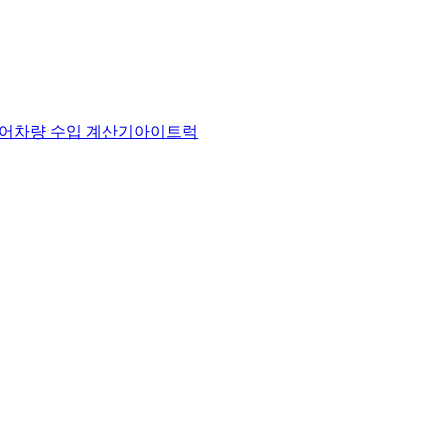
어
차량 수입 계산기
아이트럭