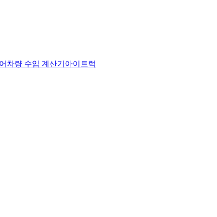
어
차량 수입 계산기
아이트럭