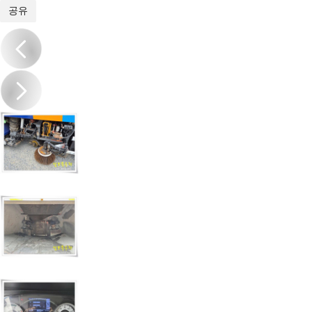
1
/
10
공유