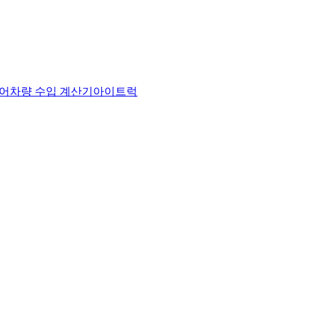
어
차량 수입 계산기
아이트럭