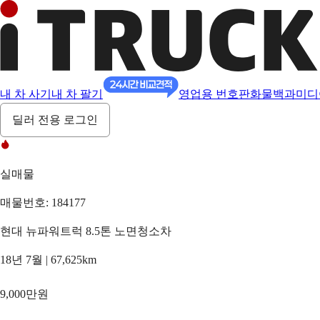
내 차 사기
내 차 팔기
영업용 번호판
화물백과
미디
딜러 전용 로그인
실매물
매물번호: 184177
현대 뉴파워트럭 8.5톤 노면청소차
18년 7월 | 67,625km
9,000만원