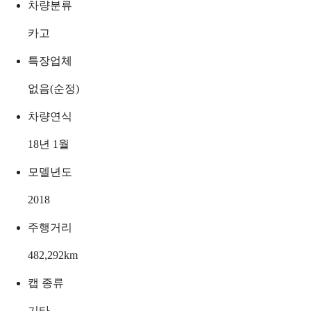
차량분류
카고
특장업체
없음(순정)
차량연식
18년 1월
모델년도
2018
주행거리
482,292
km
캡 종류
기타