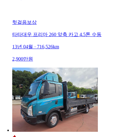
헛걸음보상
타타대우 프리마 260 앞축 카고 4.5톤 수동
13년 04월 · 716,526km
2,900만원