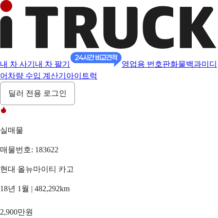
내 차 사기
내 차 팔기
영업용 번호판
화물백과
미디
어
차량 수입 계산기
아이트럭
딜러 전용 로그인
실매물
매물번호: 183622
현대 올뉴마이티 카고
18년 1월 | 482,292km
2,900만원