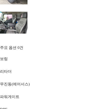
주요 옵션
0
건
보링
리타더
무진동(에어서스)
파워게이트