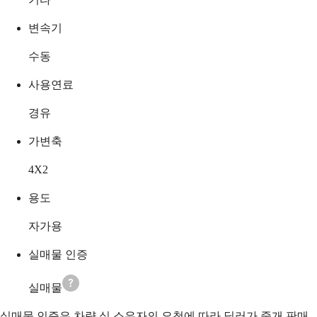
변속기
수동
사용연료
경유
가변축
4X2
용도
자가용
실매물 인증
실매물
실매물 인증은 차량 실 소유자의 요청에 따라 딜러가 중개 판매