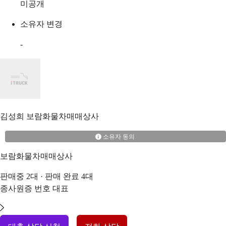
미공개
소유자 변경
-
김성희
보람화물차매매상사
소유자 동의
보람화물차매매상사
판매중
2
대 · 판매 완료
4
대
종사원증 번호
대표