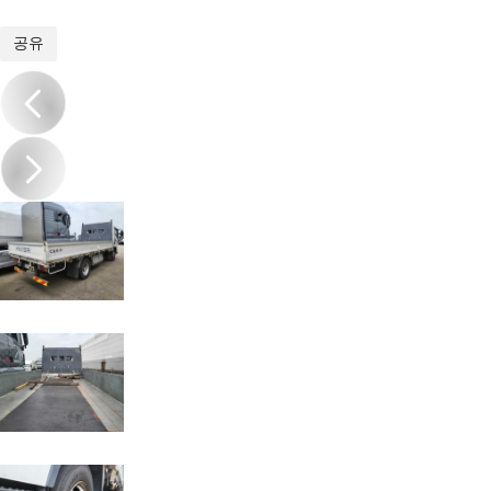
1
/
10
공유