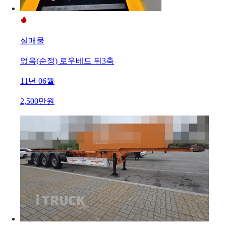
실매물
없음(순정) 로우베드 뒤3축
11년 06월
2,500만원