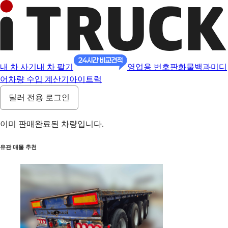
내 차 사기
내 차 팔기
영업용 번호판
화물백과
미디
어
차량 수입 계산기
아이트럭
딜러 전용 로그인
이미 판매완료된 차량입니다.
유관 매물 추천