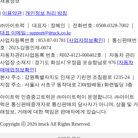
채용정보
|
이용약관
|
개인정보 처리 방침
㈜아이트럭 ｜ 대표자 : 정혜인 ｜ 전화번호 :
0508-0328-7002
｜
대표 이메일 :
support@itruck.co.kr
사업자등록번호 : 853-87-01781
[사업자정보확인]
｜ 통신판매번
호 : 2023-강원인제-0074
자동차관리사업등록 번호 : 제02-4123-000402호 ｜ 자동차 관리
사업장 소재지 : 경기도 화성시 우정읍 포승항남로 976
[자동차
매매업정보확인]
본사 주소 : 강원특별자치도 인제군 기린면 조침령로 1235-24 ｜
지점 주소 : 서울시 서초구 동작대로 230(방배동) 화련빌딩 3층
아이트럭 인증중고트럭은 ㈜아이트럭이 운영합니다. ㈜아이트
럭은 통신판매중개자로 통신판매의 당사자가 아니며, 상품 및 거
래정보, 거래에 대한 책임은 판매자에게 있습니다.
Copyright ⓒ 2026 itruck All Rights Reserved.