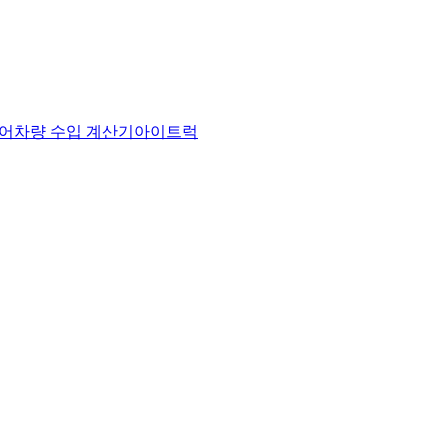
어
차량 수입 계산기
아이트럭