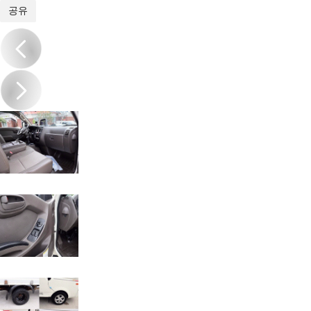
1
/
20
공유