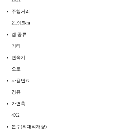
주행거리
21,915
km
캡 종류
기타
변속기
오토
사용연료
경유
가변축
4X2
톤수(최대적재량)