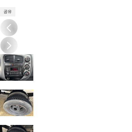
1
/
20
공유