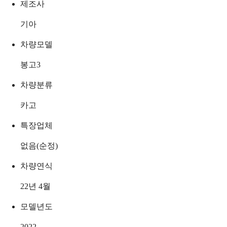
제조사
기아
차량모델
봉고3
차량분류
카고
특장업체
없음(순정)
차량연식
22년 4월
모델년도
2022