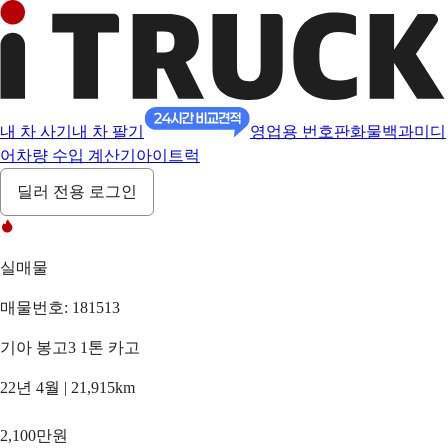
내 차 사기
내 차 팔기
영업용 번호판
화물백과
미디
어
차량 수입 계산기
아이트럭
딜러 전용 로그인
실매물
매물번호: 181513
기아 봉고3 1톤 카고
22년 4월 | 21,915km
2,100만원