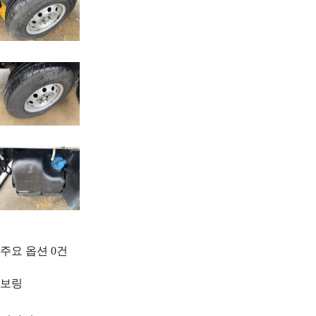
주요 옵션
0
건
보링