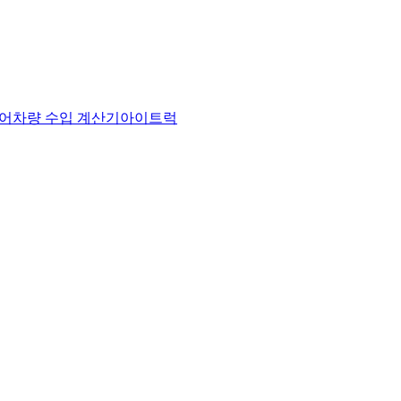
어
차량 수입 계산기
아이트럭