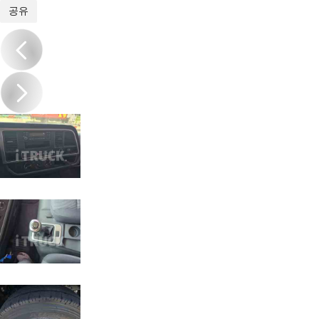
1
/
16
공유