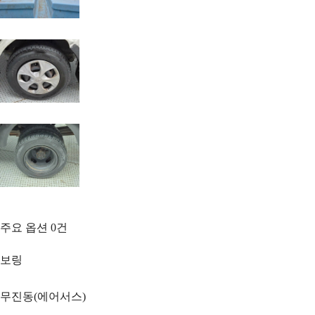
주요 옵션
0
건
보링
무진동(에어서스)