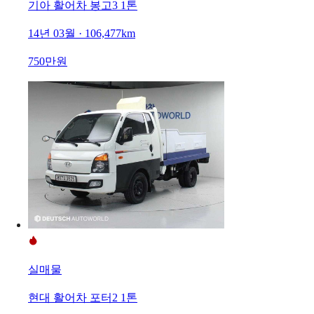
기아 활어차 봉고3 1톤
14년 03월 · 106,477km
750만원
실매물
현대 활어차 포터2 1톤