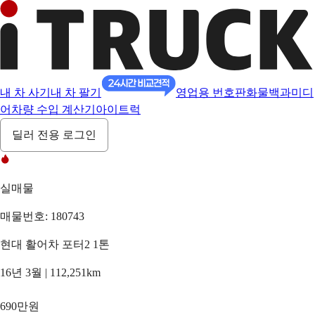
내 차 사기
내 차 팔기
영업용 번호판
화물백과
미디
어
차량 수입 계산기
아이트럭
딜러 전용 로그인
실매물
매물번호: 180743
현대 활어차 포터2 1톤
16년 3월 | 112,251km
690만원