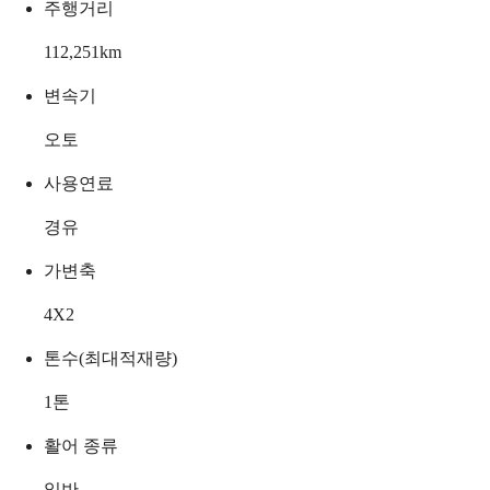
주행거리
112,251
km
변속기
오토
사용연료
경유
가변축
4X2
톤수(최대적재량)
1
톤
활어 종류
일반