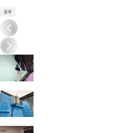
1
/
18
공유