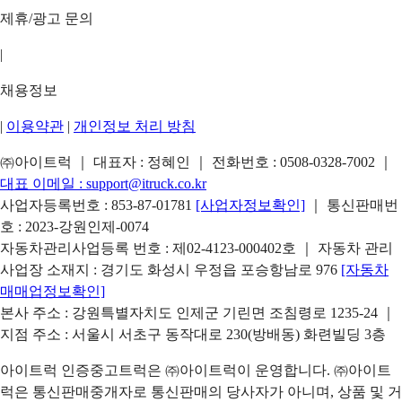
제휴/광고 문의
|
채용정보
|
이용약관
|
개인정보 처리 방침
㈜아이트럭 ｜ 대표자 : 정혜인 ｜ 전화번호 :
0508-0328-7002
｜
대표 이메일 :
support@itruck.co.kr
사업자등록번호 : 853-87-01781
[사업자정보확인]
｜ 통신판매번
호 : 2023-강원인제-0074
자동차관리사업등록 번호 : 제02-4123-000402호 ｜ 자동차 관리
사업장 소재지 : 경기도 화성시 우정읍 포승항남로 976
[자동차
매매업정보확인]
본사 주소 : 강원특별자치도 인제군 기린면 조침령로 1235-24 ｜
지점 주소 : 서울시 서초구 동작대로 230(방배동) 화련빌딩 3층
아이트럭 인증중고트럭은 ㈜아이트럭이 운영합니다. ㈜아이트
럭은 통신판매중개자로 통신판매의 당사자가 아니며, 상품 및 거