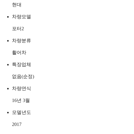
현대
차량모델
포터2
차량분류
활어차
특장업체
없음(순정)
차량연식
16년 3월
모델년도
2017