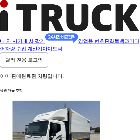
내 차 사기
내 차 팔기
영업용 번호판
화물백과
미디
어
차량 수입 계산기
아이트럭
딜러 전용 로그인
이미 판매완료된 차량입니다.
유관 매물 추천