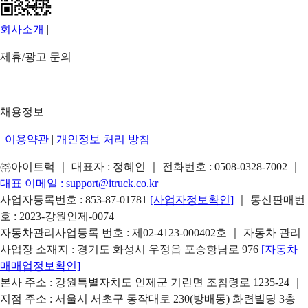
회사소개
|
제휴/광고 문의
|
채용정보
|
이용약관
|
개인정보 처리 방침
㈜아이트럭 ｜ 대표자 : 정혜인 ｜ 전화번호 :
0508-0328-7002
｜
대표 이메일 :
support@itruck.co.kr
사업자등록번호 : 853-87-01781
[사업자정보확인]
｜ 통신판매번
호 : 2023-강원인제-0074
자동차관리사업등록 번호 : 제02-4123-000402호 ｜ 자동차 관리
사업장 소재지 : 경기도 화성시 우정읍 포승항남로 976
[자동차
매매업정보확인]
본사 주소 : 강원특별자치도 인제군 기린면 조침령로 1235-24 ｜
지점 주소 : 서울시 서초구 동작대로 230(방배동) 화련빌딩 3층