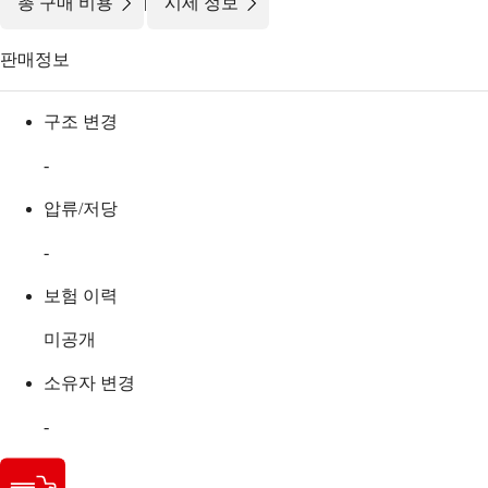
|
총 구매 비용
시세 정보
판매정보
구조 변경
-
압류/저당
-
보험 이력
미공개
소유자 변경
-