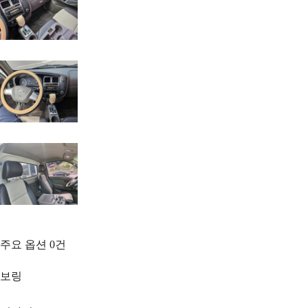
주요 옵션
0
건
보링