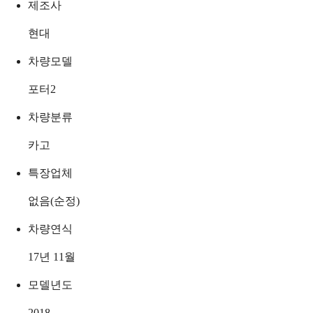
제조사
현대
차량모델
포터2
차량분류
카고
특장업체
없음(순정)
차량연식
17년 11월
모델년도
2018