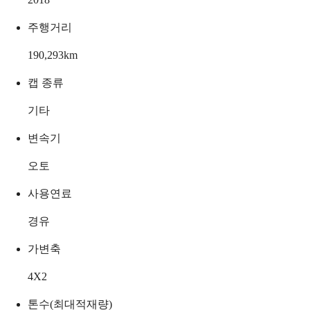
주행거리
190,293
km
캡 종류
기타
변속기
오토
사용연료
경유
가변축
4X2
톤수(최대적재량)