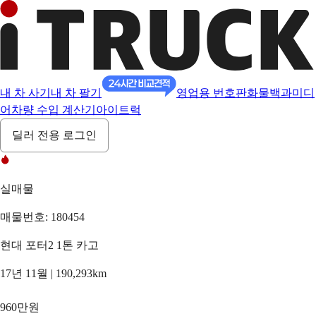
내 차 사기
내 차 팔기
영업용 번호판
화물백과
미디
어
차량 수입 계산기
아이트럭
딜러 전용 로그인
실매물
매물번호: 180454
현대 포터2 1톤 카고
17년 11월 | 190,293km
960만원