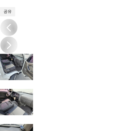
1
/
20
공유