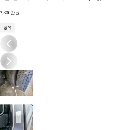
3,800만원
1
/
16
공유