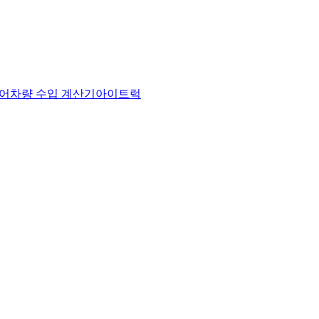
어
차량 수입 계산기
아이트럭