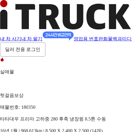
내 차 사기
내 차 팔기
영업용 번호판
화물백과
미디
딜러 전용 로그인
실매물
헛걸음보상
매물번호: 180350
타타대우 프리마 고하중 280 후축 냉장윙 8.5톤 수동
16년 1월 | 968,613km | 8,500 X 2,400 X 2,500 (14개)