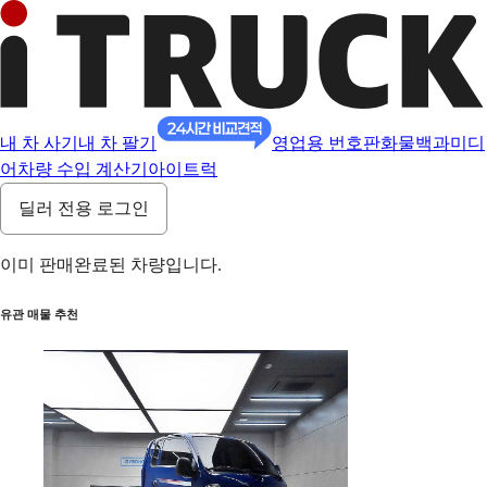
내 차 사기
내 차 팔기
영업용 번호판
화물백과
미디
어
차량 수입 계산기
아이트럭
딜러 전용 로그인
이미 판매완료된 차량입니다.
유관 매물 추천