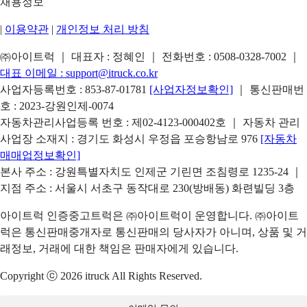
채용정보
|
이용약관
|
개인정보 처리 방침
㈜아이트럭 ｜ 대표자 : 정혜인 ｜ 전화번호 :
0508-0328-7002
｜
대표 이메일 :
support@itruck.co.kr
사업자등록번호 : 853-87-01781
[사업자정보확인]
｜ 통신판매번
호 : 2023-강원인제-0074
자동차관리사업등록 번호 : 제02-4123-000402호 ｜ 자동차 관리
사업장 소재지 : 경기도 화성시 우정읍 포승항남로 976
[자동차
매매업정보확인]
본사 주소 : 강원특별자치도 인제군 기린면 조침령로 1235-24 ｜
지점 주소 : 서울시 서초구 동작대로 230(방배동) 화련빌딩 3층
아이트럭 인증중고트럭은 ㈜아이트럭이 운영합니다. ㈜아이트
럭은 통신판매중개자로 통신판매의 당사자가 아니며, 상품 및 거
래정보, 거래에 대한 책임은 판매자에게 있습니다.
Copyright ⓒ 2026 itruck All Rights Reserved.