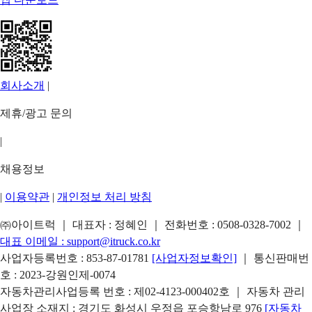
회사소개
|
제휴/광고 문의
|
채용정보
|
이용약관
|
개인정보 처리 방침
㈜아이트럭 ｜ 대표자 : 정혜인 ｜ 전화번호 :
0508-0328-7002
｜
대표 이메일 :
support@itruck.co.kr
사업자등록번호 : 853-87-01781
[사업자정보확인]
｜ 통신판매번
호 : 2023-강원인제-0074
자동차관리사업등록 번호 : 제02-4123-000402호 ｜ 자동차 관리
사업장 소재지 : 경기도 화성시 우정읍 포승항남로 976
[자동차