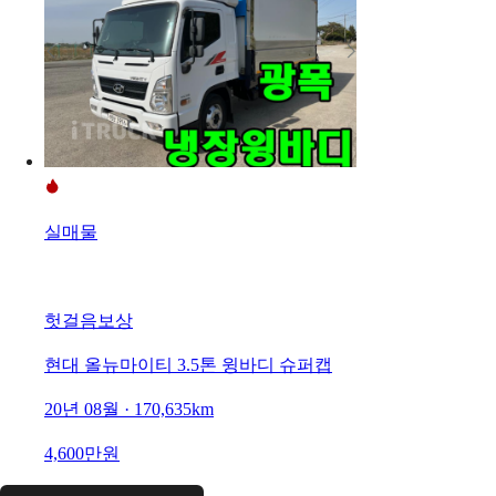
실매물
헛걸음보상
현대 올뉴마이티 3.5톤 윙바디 슈퍼캡
20년 08월 · 170,635km
4,600만원