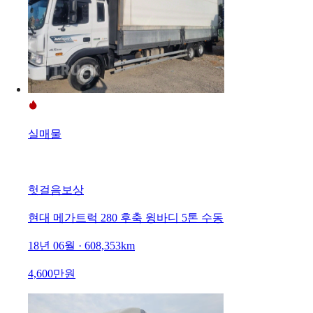
실매물
헛걸음보상
현대 메가트럭 280 후축 윙바디 5톤 수동
18년 06월 · 608,353km
4,600만원