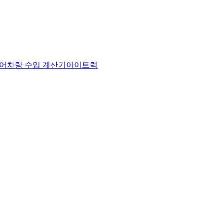
어
차량 수입 계산기
아이트럭