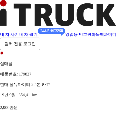
내 차 사기
내 차 팔기
영업용 번호판
화물백과
미디
딜러 전용 로그인
실매물
매물번호: 179827
현대 올뉴마이티 2.5톤 카고
19년 9월 | 354,411km
2,900만원