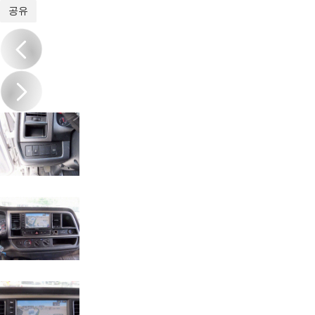
1
/
20
공유