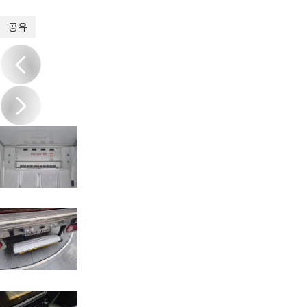
1
/
20
공유