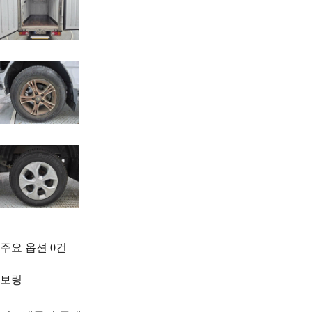
주요 옵션
0
건
보링