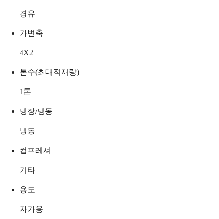
경유
가변축
4X2
톤수(최대적재량)
1
톤
냉장/냉동
냉동
컴프레셔
기타
용도
자가용