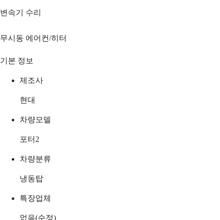
변속기 수리
무시동 에어컨/히터
기본 정보
제조사
현대
차량모델
포터2
차량분류
냉동탑
특장업체
없음(순정)