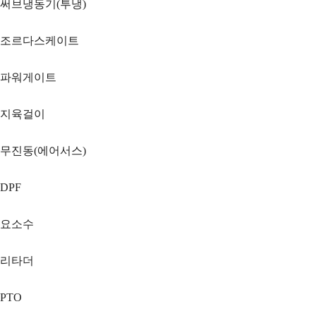
써브냉동기(투냉)
조르다스케이트
파워게이트
지육걸이
무진동(에어서스)
DPF
요소수
리타더
PTO