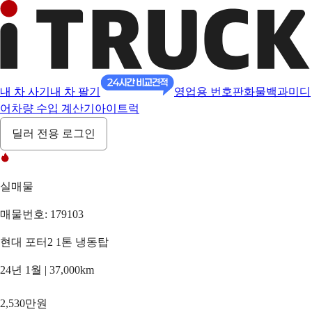
내 차 사기
내 차 팔기
영업용 번호판
화물백과
미디
어
차량 수입 계산기
아이트럭
딜러 전용 로그인
실매물
매물번호: 179103
현대 포터2 1톤 냉동탑
24년 1월 | 37,000km
2,530만원