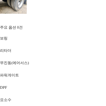
주요 옵션
0
건
보링
리타더
무진동(에어서스)
파워게이트
DPF
요소수