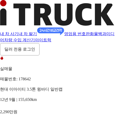
내 차 사기
내 차 팔기
영업용 번호판
화물백과
미디
어
차량 수입 계산기
아이트럭
딜러 전용 로그인
실매물
매물번호: 178642
현대 이마이티 3.5톤 윙바디 일반캡
12년 9월 | 155,650km
2,290만원