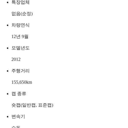
특장업체
없음(순정)
차량연식
12년 9월
모델년도
2012
주행거리
155,650
km
캡 종류
숏캡(일반캡, 표준캡)
변속기
수동