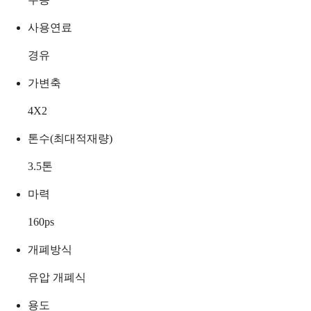
사용연료
경유
가변축
4X2
톤수(최대적재량)
3.5
톤
마력
160
ps
개폐방식
유압 개폐식
용도