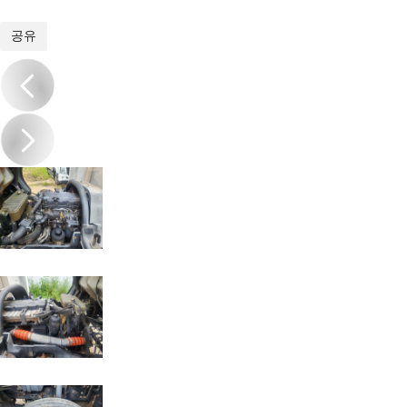
1
/
19
공유